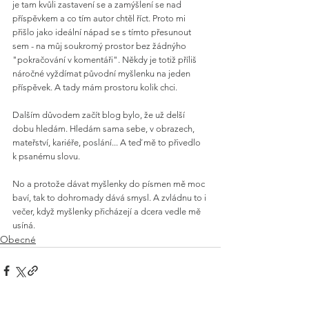
je tam kvůli zastavení se a zamýšlení se nad 
příspěvkem a co tím autor chtěl říct. Proto mi 
přišlo jako ideální nápad se s tímto přesunout 
sem - na můj soukromý prostor bez žádnýho 
"pokračování v komentáři". Někdy je totiž příliš 
náročné vyždímat původní myšlenku na jeden 
příspěvek. A tady mám prostoru kolik chci.
Dalším důvodem začít blog bylo, že už delší 
dobu hledám. Hledám sama sebe, v obrazech, 
mateřství, kariéře, poslání... A teď mě to přivedlo 
k psanému slovu.
No a protože dávat myšlenky do písmen mě moc 
baví, tak to dohromady dává smysl. A zvládnu to i 
večer, když myšlenky přicházejí a dcera vedle mě 
usíná.
Obecné