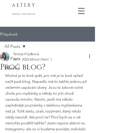
A S T E R Y
TEREZA FRÝDKOVÁ
Příspěvek
All Posts
Tereza Frýdková
All Posts
10. 7. 2025
Minut čtení: 1
Proč blog?
Obecné
Možná je to krok zpět, pro mě je to krok vpřed 
začít psát blog. Napadlo mě to takhle jednou při 
večerním uspávání dcery. Jsou to takové volné 
chvíle pro myšlenky a někdy mi jich chodí 
opravdu mnoho. Nevím, jestli má někdo 
zaplněnêjší poznámky v telefonu myšlenkama 
než já. Tolik textu, úvah, rozjímání, který nikdo 
nikdy neuvidí. Ale proč ne? Proč bych se o ně 
nemohla podělit takhle? Jsem nejvíce aktivní na 
Instagramu. ale co si budeme povídat, málokdo 