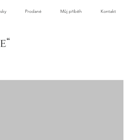
isky
Prodané
Můj příběh
Kontakt
e“