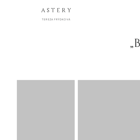
A S T E R Y
TEREZA FRÝDKOVÁ
„