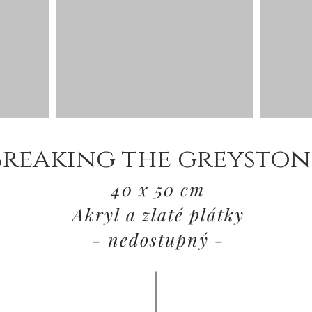
breaking the greyston
40 x 50 cm
Akryl a zlaté plátky
- nedostupný -