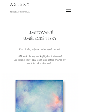
A S T E R Y
TEREZA FRÝDKOVÁ
Limitované
umělecké tisky
Pro chvíle, kdy se potřebuješ zastavit.
Některé obrazy vznikají i jako limitované
umělecké tisky, aby jejich atmosféra mohla být
součástí více domovů..