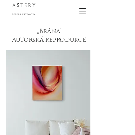
A S T E R Y
TEREZA FRÝDKOVÁ
„Brána“
autorská reprodukce