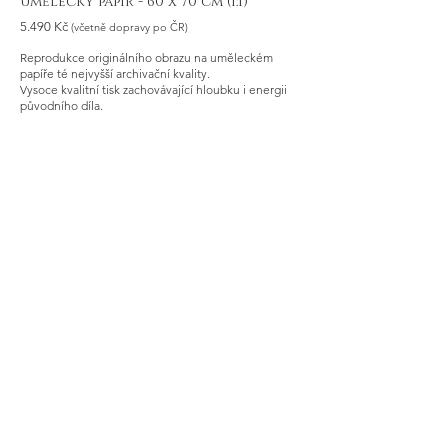
umělecký papír
- 60 x 70 cm (1:1)
5.490 Kč
(včetně dopravy po ČR)
​Reprodukce originálního obrazu na uměleckém
papíře té nejvyšší archivační kvality.
Vysoce kvalitní tisk zachovávající hloubku i energii
původního díla.
Collector papír (300g/m2) s velmi vysokým
archivačním potenciálem a životností
testovanou na více než 100 let
certifikát pravosti
s autorským podpisem
Více o originálním díle
Objednat reprodukci