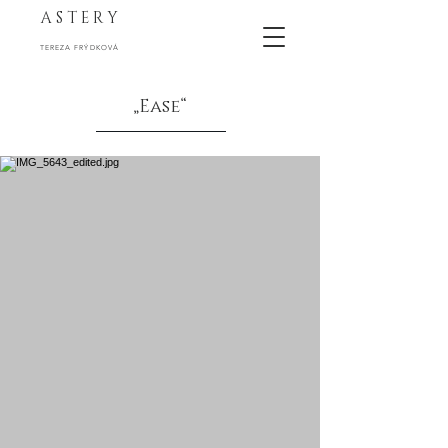
A S T E R Y
TEREZA FRÝDKOVÁ
„Ease“