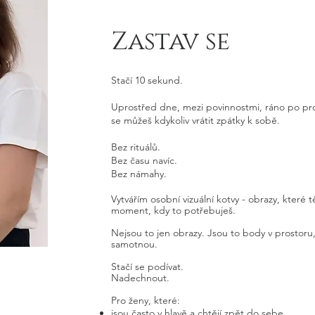
Zastav se
​Stačí 10 sekund.
Uprostřed dne, mezi povinnostmi, ráno po pr
se můžeš kdykoliv vrátit zpátky k sobě.
Bez rituálů.
Bez času navíc.
Bez námahy.
Vytvářím osobní vizuální kotvy - obrazy, které 
moment, kdy to potřebuješ.
Nejsou to jen obrazy. Jsou to body v prostoru
samotnou.
Stačí se podívat.
Nadechnout.
Pro ženy, které:
jsou často v hlavě a chtějí zpět do sebe