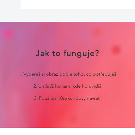
Jak to funguje?
1. Vybereš si obraz podle toho, co potřebuješ
2. Umístíš ho tam, kde ho uvidíš
3. Použiješ 10sekundový návrat