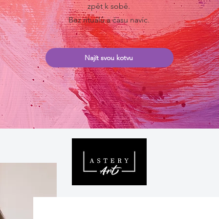
zpět k sobě.
Bez rituálů a času navíc.
Najít svou kotvu