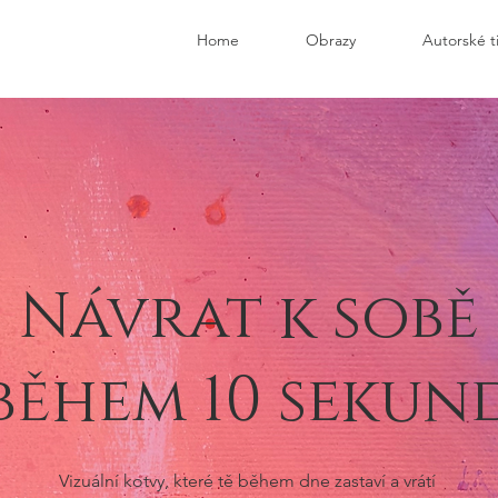
Home
Obrazy
Autorské t
Návrat k sobě
během 10 sekun
Vizuální kotvy, které tě během dne zastaví a vrátí