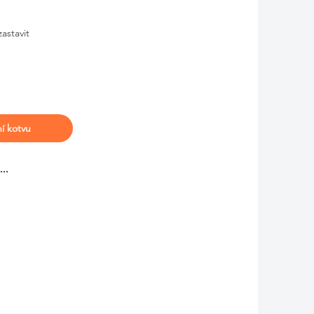
astavit
ní kotvu
..