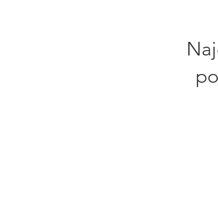
Naj
po