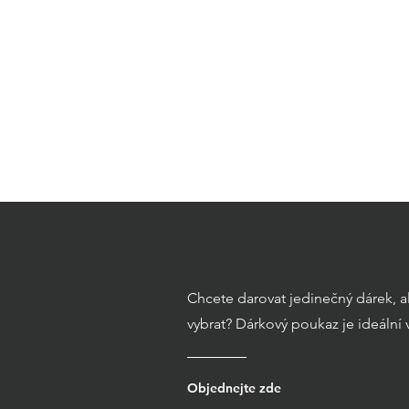
Chcete darovat jedinečný dárek, ale 
vybrat? Dárkový poukaz je ideální 
Objednejte zde