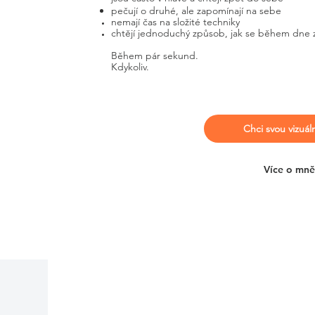
pečují o druhé, ale zapomínají na sebe
nemají čas na složité techniky
chtějí jednoduchý způsob, jak se během dne z
Během pár sekund.
Kdykoliv.
Chci svou vizuál
Více o mně.