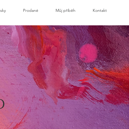
isky
Prodané
Můj příběh
Kontakt
d