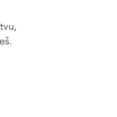
tvu,
eš.