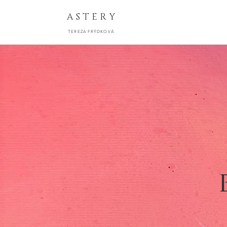
A S T E R Y
TEREZA FRÝDKOVÁ