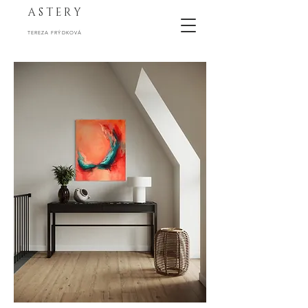
A S T E R Y
TEREZA FRÝDKOVÁ