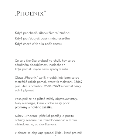
„Phoenix“
Když procházíš silnou životní změnou
Když potřebuješ pustit něco starého
Když chceš cítit sílu začít znovu​
Co se v člověku probudí ve chvíli, kdy se po
náročném období znovu nadechne?
Když pomalu najde cestu zpátky k sobě.
Obraz „Phoenix“ vznikl v době, kdy jsem se po
mateřské začala pomalu vracet k malování. Žádný
plán. Jen s potřebou
znovu tvořit
a nechat barvy
volně plynout.
Postupně se na plátně začaly objevovat vrstvy,
tvary a energie, které v sobě nesly pocit
proměny
a
nového začátku
.
Název „Phoenix“ přišel až později. Z pocitu
odvahy zvednout se z každodennosti a znovu
následovat to, co člověka volá.
V obraze se objevuje symbol křídel, které pro mě