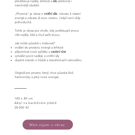
představují naději, lehkost a
sílu
překonat i
náročnější období.
„Phoenix“ je obraz o
vnitřní síle
, návratu k vlastní
energii a odvaze jít svou cestou, i když není vždy
jednoduchá.
Tohle je obraz pro chvíle, kdy potřebuješ znovu
cítit naději, klid a chuť začít znovu.
Jak může působit v místnosti?
vnášet do prostoru energii a lehkost
připomínat nové začátky a
osobní růst
vytvářet pocit naděje a vnitřní síly
doplnit interiér o hlubší a transformační atmosféru
Originál pro prostor, který chce působit živě,
harmonicky a plný nové energie.
100 x 80 cm
Akryl na bavlněném plátně
28.000 Kč
Mám zájem o obraz